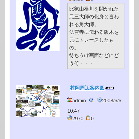
比叡山横川を開かれた
元三大師の化身と言わ
れる角大師。
法雲寺に伝わる版木を
元にトレースしたも
の。
待ちうけ画面などにど
うぞ・・・
村岡周辺案内図
admin
2008/6/6
10:47
2970
0