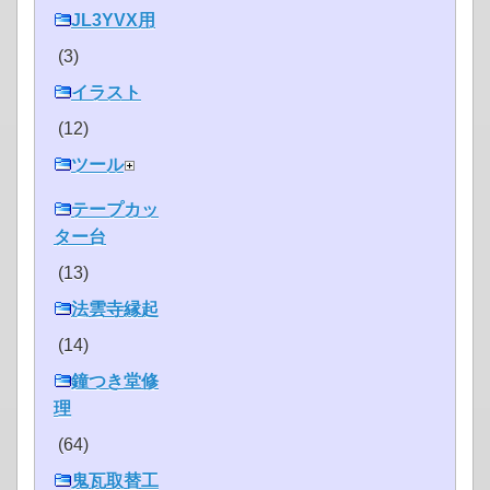
JL3YVX用
(3)
イラスト
(12)
ツール
テープカッ
ター台
(13)
法雲寺縁起
(14)
鐘つき堂修
理
(64)
鬼瓦取替工