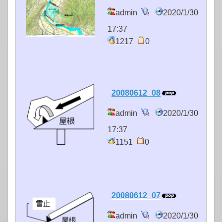
admin
2020/1/30
17:37
1217
0
20080612_08
admin
2020/1/30
17:37
1151
0
20080612_07
admin
2020/1/30