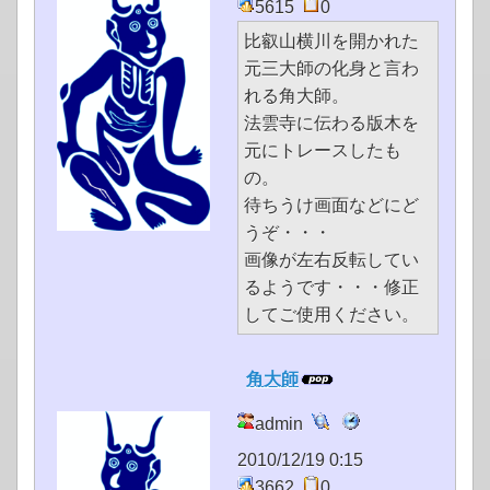
5615
0
比叡山横川を開かれた
元三大師の化身と言わ
れる角大師。
法雲寺に伝わる版木を
元にトレースしたも
の。
待ちうけ画面などにど
うぞ・・・
画像が左右反転してい
るようです・・・修正
してご使用ください。
角大師
admin
2010/12/19 0:15
3662
0