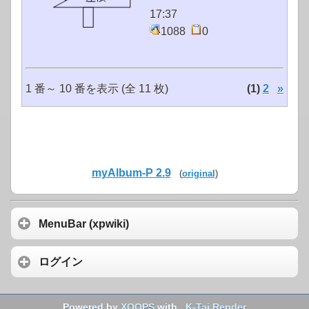
17:37
1088
0
1 番～ 10 番を表示 (全 11 枚)
(1)
2
»
myAlbum-P 2.9
(
original
)
MenuBar (xpwiki)
ログイン
Powered by
XOOPS
with
K-Tai Render