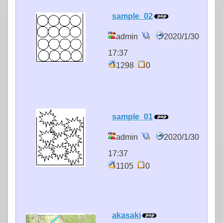
sample_02
admin
2020/1/30
17:37
1298
0
sample_01
admin
2020/1/30
17:37
1105
0
akasaki