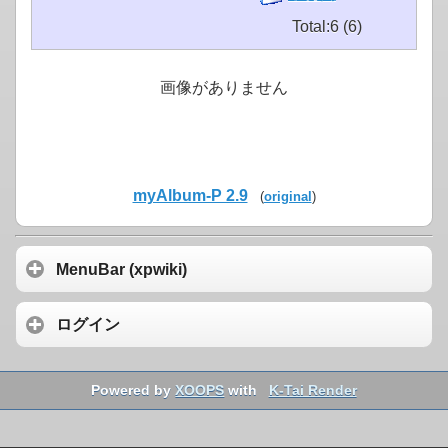
Total:6 (6)
画像がありません
myAlbum-P 2.9
(
original
)
MenuBar (xpwiki)
ログイン
Powered by
XOOPS
with
K-Tai Render