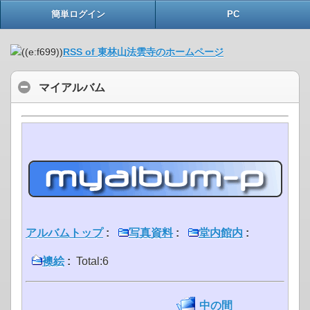
簡単ログイン
PC
RSS of 東林山法雲寺のホームページ
マイアルバム
アルバムトップ
:
写真資料
:
堂内館内
:
襖絵
:
Total:6
中の間