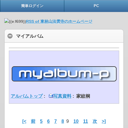
簡単ログイン
PC
RSS of 東林山法雲寺のホームページ
マイアルバム
アルバムトップ
:
写真資料
: 家紋桐
[<
前
5
6
7
8
9
10
11
次
>]