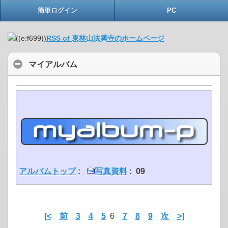
簡単ログイン
PC
RSS of 東林山法雲寺のホームページ
マイアルバム
アルバムトップ
:
写真資料
: 09
[<
前
3
4
5
6
7
8
9
次
>]