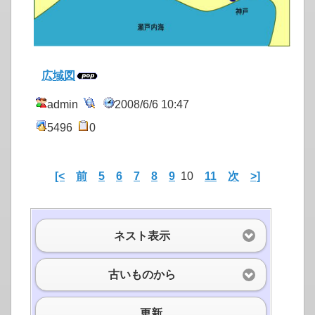
広域図
admin
2008/6/6 10:47
5496
0
[<
前
5
6
7
8
9
10
11
次
>]
ネスト表示
古いものから
更新