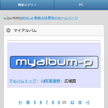
簡単ログイン
PC
RSS of 東林山法雲寺のホームページ
マイアルバム
アルバムトップ
:
写真資料
: 広域図
[<
前
5
6
7
8
9
10
11
次
>]