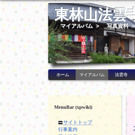
東林山法雲
マイアルバム
>
写真資料
ホーム
マイアルバム
法雲寺
MenuBar (xpwiki)
サイトトップ
行事案内