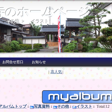
寺のホームページ
>
その他
>
イラスト
お問合せ窓口
お知らせ
|
高人気
|
アルバムトップ
:
写真資料
:
その他
:
イラスト
:
Total:12