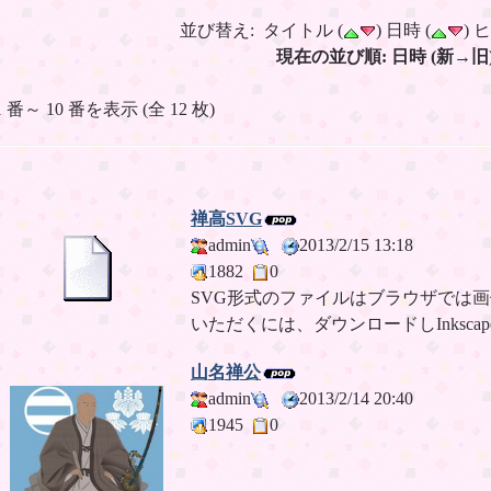
並び替え: タイトル (
) 日時 (
) 
現在の並び順: 日時 (新→旧
1 番～ 10 番を表示 (全 12 枚)
禅高SVG
admin
2013/2/15 13:18
1882
0
SVG形式のファイルはブラウザでは
いただくには、ダウンロードしInksc
山名禅公
admin
2013/2/14 20:40
1945
0