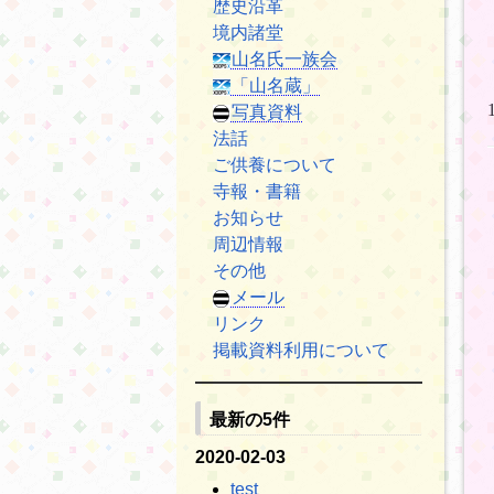
歴史沿革
境内諸堂
山名氏一族会
「山名蔵」
写真資料
法話
ご供養について
寺報・書籍
お知らせ
周辺情報
その他
メール
リンク
掲載資料利用について
最新の5件
2020-02-03
test