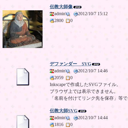
伝教大師像
admin
2012/10/7 15:12
2800
0
デファンダー SVG
admin
2012/10/7 14:46
2059
0
Inkscapeで作成したSVGファイル。
ブラウザ上では表示できません。
「名前を付けてリンク先を保存」等で
伝教大師SVG
admin
2012/10/7 14:44
1816
0