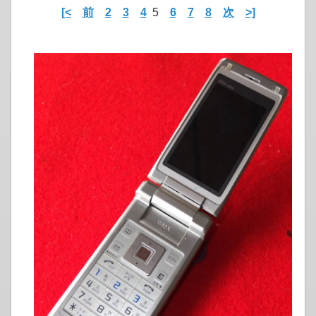
[<
前
2
3
4
5
6
7
8
次
>]