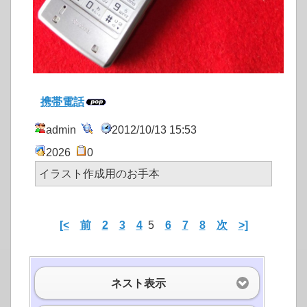
携帯電話
admin
2012/10/13 15:53
2026
0
イラスト作成用のお手本
[<
前
2
3
4
5
6
7
8
次
>]
ネスト表示