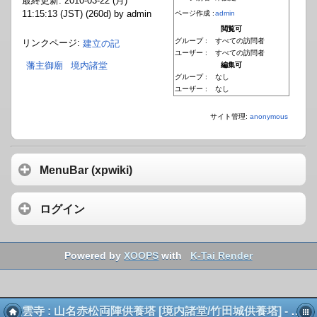
最終更新: 2010-03-22 (月)
11:15:13 (JST) (260d) by admin
ページ作成 :
admin
閲覧可
グループ :
すべての訪問者
リンクページ:
建立の記
ユーザー :
すべての訪問者
藩主御廟
境内諸堂
編集可
グループ :
なし
ユーザー :
なし
サイト管理:
anonymous
MenuBar (xpwiki)
ログイン
Powered by
XOOPS
with
K-Tai Render
法雲寺 : 山名赤松両陣供養塔 [境内諸堂/竹田城供養塔] - 東林山法雲寺のホームページ