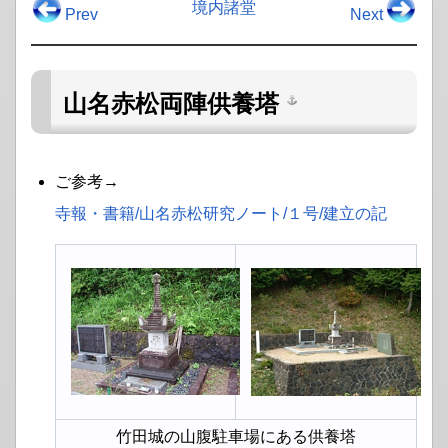
境内諸堂
Prev
Next
山名赤松両陣供養塔
ご参考→
寺報・書籍​/山名赤松研究ノート​/１号​/建立の記
竹田城の山腹駐車場にある供養塔