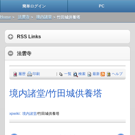
簡単ログイン
PC
Home
>
法雲寺
>
境内諸堂
> 竹田城供養塔
RSS Links
法雲寺
履歴
印刷
|
一覧
検索
最新
ヘルプ
境内諸堂​/竹田城供養塔
xpwiki
:
境内諸堂
/竹田城供養塔