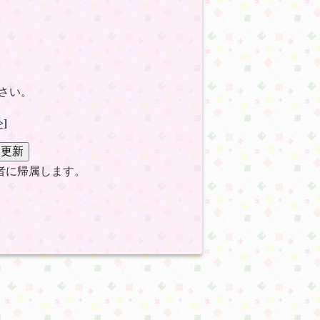
さい。
>]
者に帰属します。