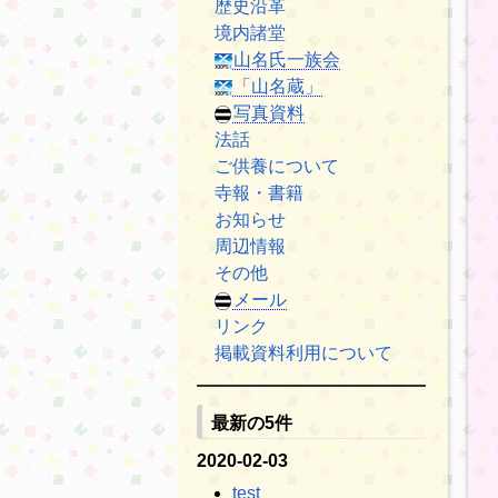
歴史沿革
境内諸堂
山名氏一族会
「山名蔵」
写真資料
法話
ご供養について
寺報・書籍
お知らせ
周辺情報
その他
メール
リンク
掲載資料利用について
最新の5件
2020-02-03
test