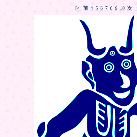
[<
前
4
5
6
7
8
9
10
次