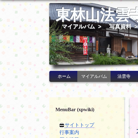
東林山法雲
マイアルバム
>
写真資料
>
ホーム
マイアルバム
法雲寺
MenuBar (xpwiki)
サイトトップ
行事案内