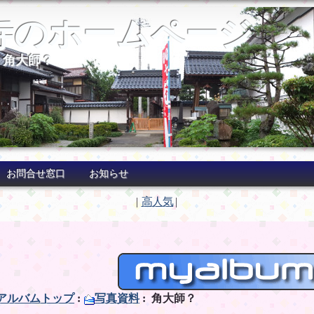
寺のホームページ
 角大師？
お問合せ窓口
お知らせ
|
高人気
|
アルバムトップ
:
写真資料
: 角大師？