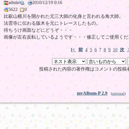
admin
2010/12/19 0:16
5622
0
比叡山横川を開かれた元三大師の化身と言われる角大師。
法雲寺に伝わる版木を元にトレースしたもの。
待ちうけ画面などにどうぞ・・・
画像が左右反転しているようです・・・修正してご使用くだ
[<
前
4
5
6
7
8
9
10
次
投稿された内容の著作権はコメントの投稿
myAlbum-P 2.9
(
original
)