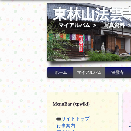
東林山法雲
マイアルバム
>
写真資料
ホーム
マイアルバム
法雲寺
MenuBar (xpwiki)
サイトトップ
行事案内