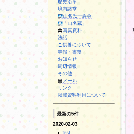
歴史沿革
境内諸堂
山名氏一族会
「山名蔵」
写真資料
法話
ご供養について
寺報・書籍
お知らせ
周辺情報
その他
メール
リンク
掲載資料利用について
最新の5件
2020-02-03
test