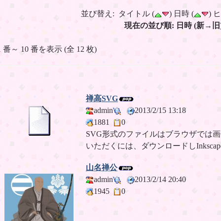
並び替え: タイトル (
) 日時 (
) 
現在の並び順: 日時 (新→旧
1 番～ 10 番を表示 (全 12 枚)
禅高SVG
admin
2013/2/15 13:18
1881
0
SVG形式のファイルはブラウザでは
いただくには、ダウンロードしInksc
山名禅公
admin
2013/2/14 20:40
1945
0