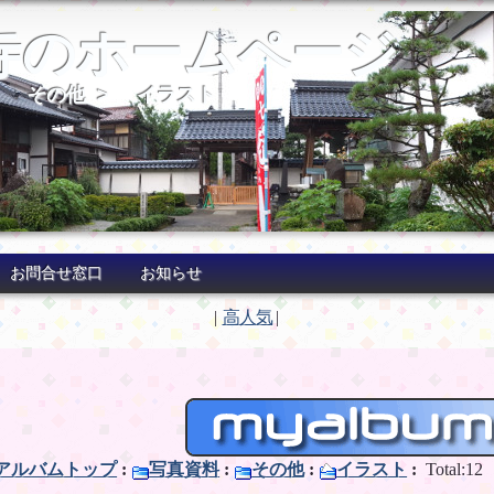
寺のホームページ
>
その他
>
イラスト
お問合せ窓口
お知らせ
|
高人気
|
アルバムトップ
:
写真資料
:
その他
:
イラスト
:
Total:12