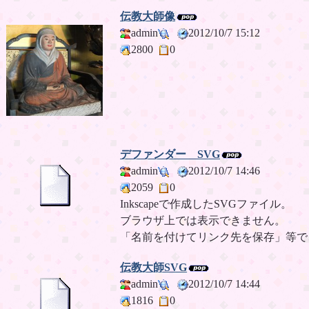
伝教大師像
admin
2012/10/7 15:12
2800
0
デファンダー SVG
admin
2012/10/7 14:46
2059
0
Inkscapeで作成したSVGファイル。
ブラウザ上では表示できません。
「名前を付けてリンク先を保存」等で
伝教大師SVG
admin
2012/10/7 14:44
1816
0