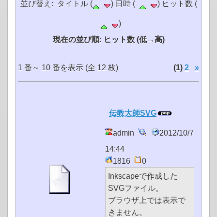
並び替え: タイトル (
) 日時 (
) ヒット数 (
)
現在の並び順: ヒット数 (低→高)
1 番～ 10 番を表示 (全 12 枚)
(1)
2
»
伝教大師SVG
admin
2012/10/7
14:44
1816
0
Inkscapeで作成した
SVGファイル。
ブラウザ上では表示で
きません。