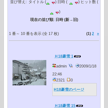
並び替え: タイトル (
) 日時 (
) ヒット数 (
)
現在の並び順: 日時 (新→旧)
1 番～ 10 番を表示 (全 17 枚)
(1)
2
»
Ｈ18豪雪 1
admin
2009/1/18
22:46
2321
0
H18豪雪のページ
Ｈ18豪雪 15