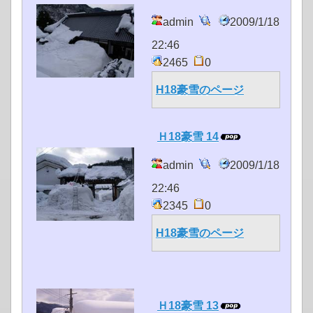
admin
2009/1/18
22:46
2465
0
H18豪雪のページ
Ｈ18豪雪 14
admin
2009/1/18
22:46
2345
0
H18豪雪のページ
Ｈ18豪雪 13