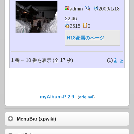
admin
2009/1/18
22:46
2515
0
H18豪雪のページ
1 番～ 10 番を表示 (全 17 枚)
(1)
2
»
myAlbum-P 2.9
(
original
)
MenuBar (xpwiki)