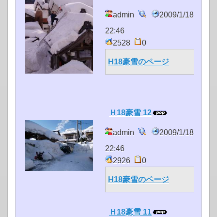
admin
2009/1/18
22:46
2528
0
H18豪雪のページ
Ｈ18豪雪 12
admin
2009/1/18
22:46
2926
0
H18豪雪のページ
Ｈ18豪雪 11