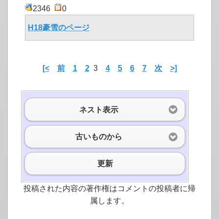
2346
0
H18豪雪のページ
[<
前
1
2
3
4
5
6
7
次
>]
ネスト表示
古いものから
更新
投稿された内容の著作権はコメントの投稿者に帰
属します。