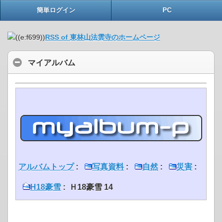
簡単ログイン
PC
RSS of 東林山法雲寺のホームページ
マイアルバム
アルバムトップ
:
写真資料
:
自然
:
災害
:
H18豪雪
: Ｈ18豪雪 14