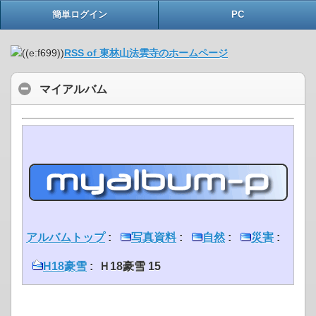
簡単ログイン
PC
RSS of 東林山法雲寺のホームページ
マイアルバム
アルバムトップ
:
写真資料
:
自然
:
災害
:
H18豪雪
: Ｈ18豪雪 15