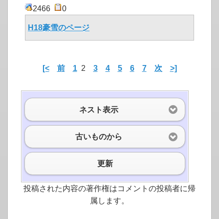
2466
0
H18豪雪のページ
[<
前
1
2
3
4
5
6
7
次
>]
ネスト表示
古いものから
更新
投稿された内容の著作権はコメントの投稿者に帰
属します。