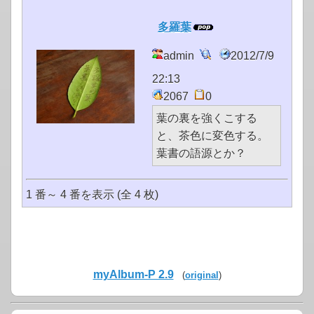
多羅葉
admin
2012/7/9
22:13
2067
0
葉の裏を強くこする
と、茶色に変色する。
葉書の語源とか？
1 番～ 4 番を表示 (全 4 枚)
myAlbum-P 2.9
(
original
)