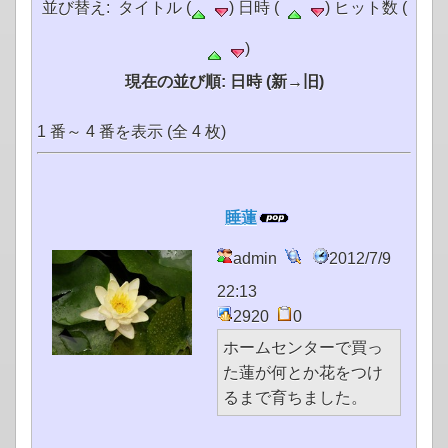
並び替え: タイトル (
) 日時 (
) ヒット数 (
)
現在の並び順: 日時 (新→旧)
1 番～ 4 番を表示 (全 4 枚)
睡蓮
admin
2012/7/9
22:13
2920
0
ホームセンターで買っ
た蓮が何とか花をつけ
るまで育ちました。