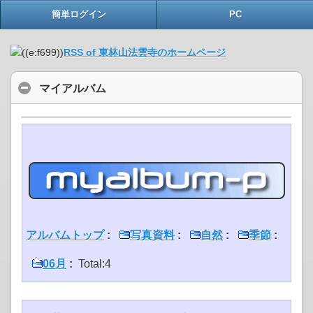
簡単ログイン
PC
RSS of 東林山法雲寺のホームページ
マイアルバム
アルバムトップ
:
写真資料
:
自然
:
季節
:
06月
:
Total:4