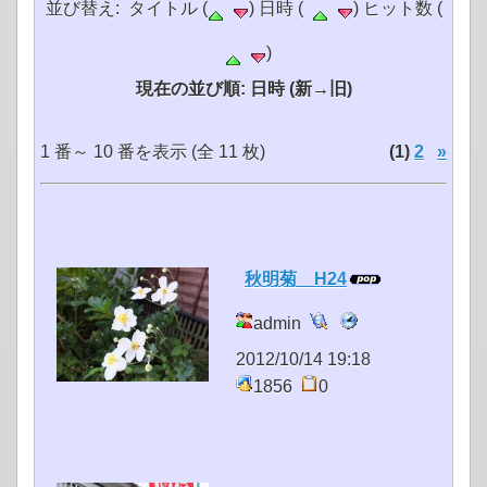
並び替え: タイトル (
) 日時 (
) ヒット数 (
)
現在の並び順: 日時 (新→旧)
1 番～ 10 番を表示 (全 11 枚)
(1)
2
»
秋明菊 H24
admin
2012/10/14 19:18
1856
0