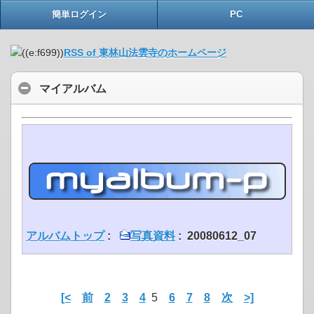
簡単ログイン
PC
RSS of 東林山法雲寺のホームページ
マイアルバム
アルバムトップ
:
写真資料
: 20080612_07
[<
前
2
3
4
5
6
7
8
次
>]