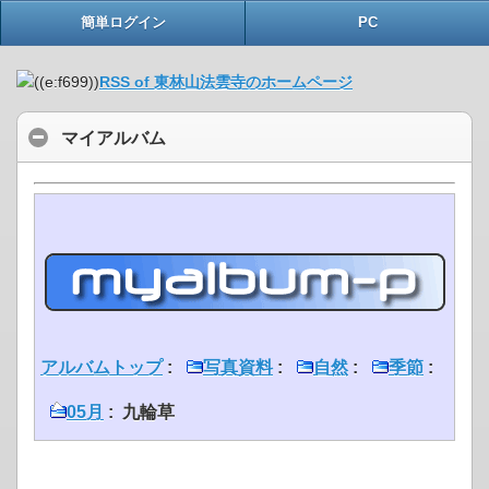
簡単ログイン
PC
RSS of 東林山法雲寺のホームページ
マイアルバム
アルバムトップ
:
写真資料
:
自然
:
季節
:
05月
: 九輪草