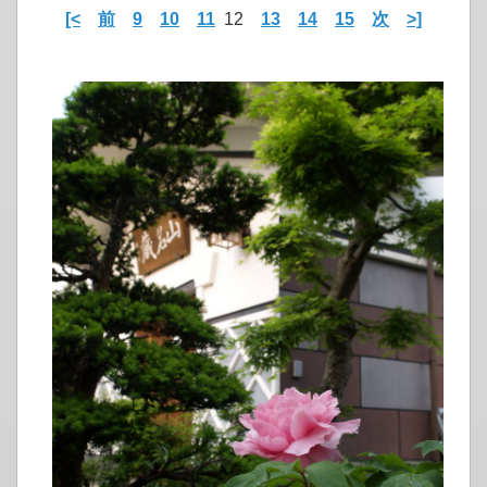
[<
前
9
10
11
12
13
14
15
次
>]