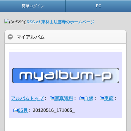
簡単ログイン
PC
RSS of 東林山法雲寺のホームページ
マイアルバム
アルバムトップ
:
写真資料
:
自然
:
季節
:
05月
: 20120516_171005_