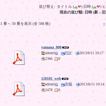
並び替え: タイトル (
) 日時 (
) 
現在の並び順: 日時 (新→旧
41 番～ 50 番を表示 (全 588 枚)
«
yamana_800
admin
PDF
2013/6/11 10:1
2366
0
120101_web
admin
寺報
2013/6/11 10:
2478
0