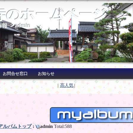
寺のホームページ
寺報
> admin
お問合せ窓口
お知らせ
|
高人気
|
アルバムトップ
:
admin
Total:588