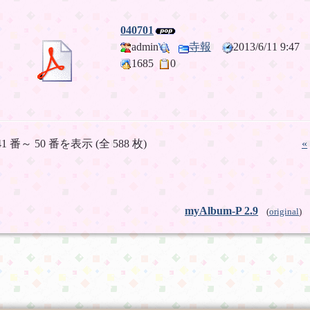
040701
admin
寺報
2013/6/11 9:4
1685
0
41 番～ 50 番を表示 (全 588 枚)
«
myAlbum-P 2.9
(
original
)