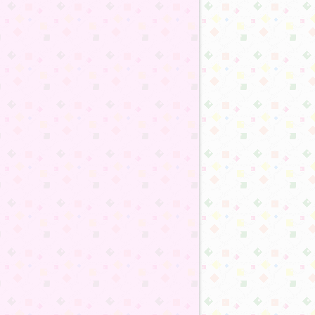
08
7
7
7