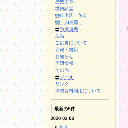
歴史沿革
境内諸堂
山名氏一族会
「山名蔵」
写真資料
法話
ご供養について
寺報・書籍
お知らせ
周辺情報
その他
メール
リンク
掲載資料利用について
最新の5件
2020-02-03
test