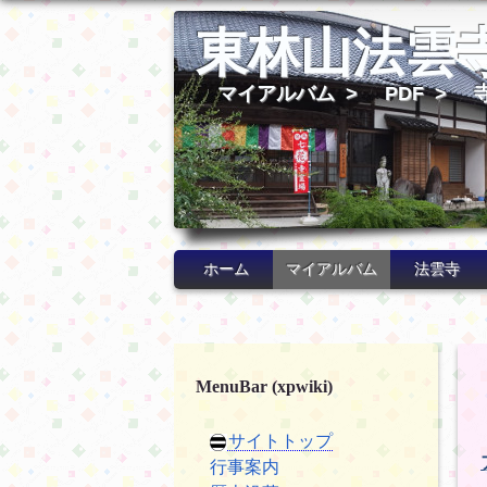
東林山法雲
マイアルバム
>
PDF
>
ホーム
マイアルバム
法雲寺
MenuBar (xpwiki)
サイトトップ
行事案内