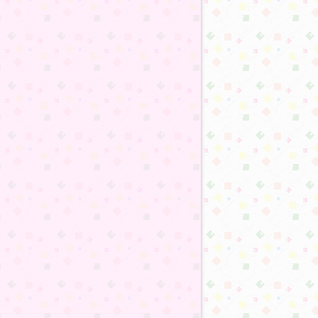
7
7
7