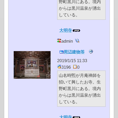
野町黒川にある。境内
からは黒川温泉が湧出
している。
大明寺
admin
周辺建物等
2019/1/15 11:33
3196
0
山名時煕が月庵禅師を
招いて興したお寺。生
野町黒川にある。境内
からは黒川温泉が湧出
している。
大明寺