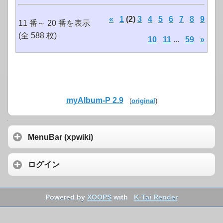
«
1
(2)
3
4
5
6
7
8
9
11 番～ 20 番を表示
(全 588 枚)
10
11
...
59
»
myAlbum-P 2.9
(
original
)
MenuBar (xpwiki)
ログイン
Powered by
XOOPS
with
K-Tai Render