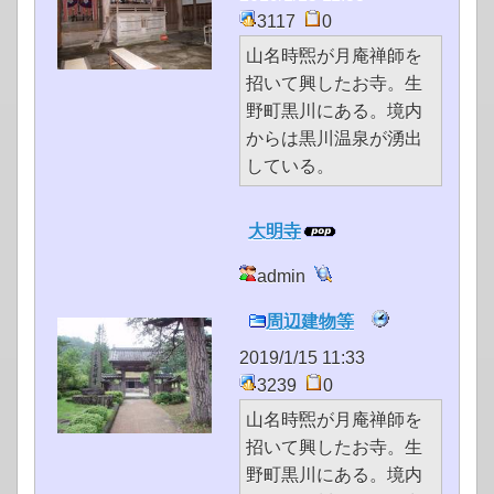
3117
0
山名時煕が月庵禅師を
招いて興したお寺。生
野町黒川にある。境内
からは黒川温泉が湧出
している。
大明寺
admin
周辺建物等
2019/1/15 11:33
3239
0
山名時煕が月庵禅師を
招いて興したお寺。生
野町黒川にある。境内