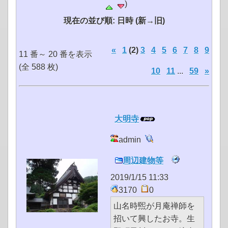
)
現在の並び順: 日時 (新→旧)
«
1
(2)
3
4
5
6
7
8
9
11 番～ 20 番を表示
(全 588 枚)
10
11
...
59
»
大明寺
admin
周辺建物等
2019/1/15 11:33
3170
0
山名時煕が月庵禅師を
招いて興したお寺。生