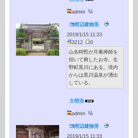
admin
周辺建物等
2019/1/15 11:33
3212
0
山名時煕が月庵禅師を
招いて興したお寺。生
野町黒川にある。境内
からは黒川温泉が湧出
している。
大明寺
admin
周辺建物等
2019/1/15 11:33