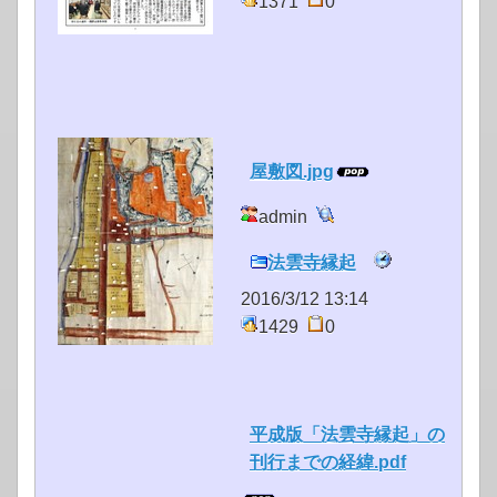
1371
0
屋敷図.jpg
admin
法雲寺縁起
2016/3/12 13:14
1429
0
平成版「法雲寺縁起」の
刊行までの経緯.pdf