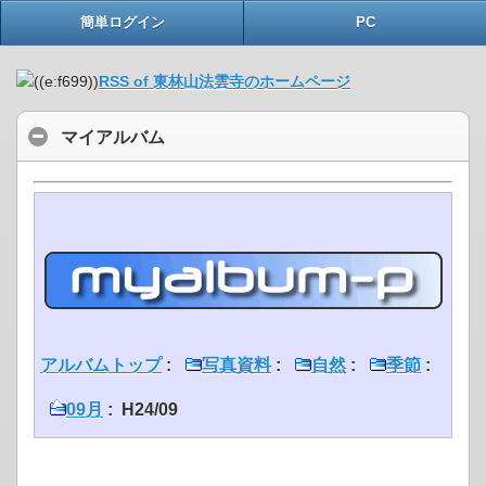
簡単ログイン
PC
RSS of 東林山法雲寺のホームページ
マイアルバム
アルバムトップ
:
写真資料
:
自然
:
季節
:
09月
: H24/09