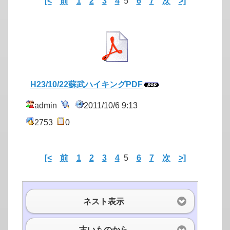
[<
前
1
2
3
4
5
6
7
次
>]
H23/10/22蘇武ハイキングPDF
admin
2011/10/6 9:13
2753
0
[<
前
1
2
3
4
5
6
7
次
>]
ネスト表示
古いものから