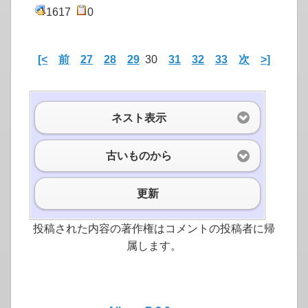
1617
0
[<
前
27
28
29
30
31
32
33
次
>]
ネスト表示
古いものから
更新
投稿された内容の著作権はコメントの投稿者に帰
属します。