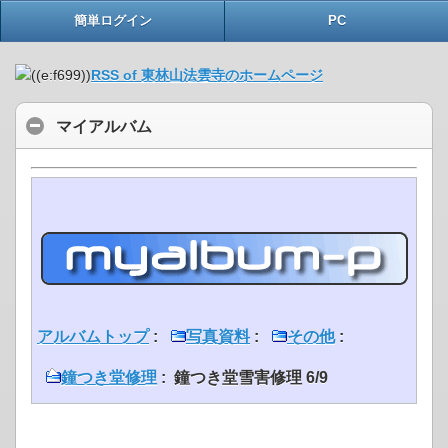
簡単ログイン
PC
RSS of 東林山法雲寺のホームページ
マイアルバム
アルバムトップ
:
写真資料
:
その他
:
鐘つき堂修理
: 鐘つき堂雪害修理 6/9