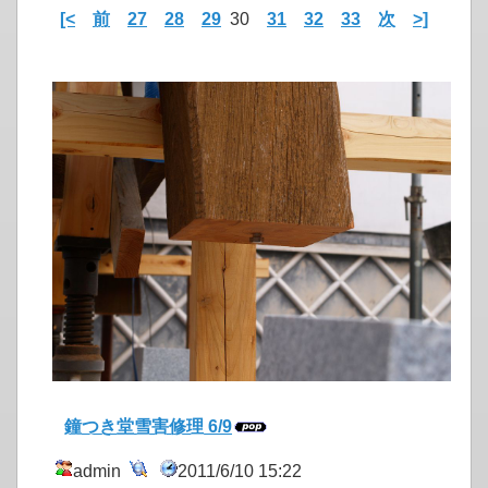
[<
前
27
28
29
30
31
32
33
次
>]
鐘つき堂雪害修理 6/9
admin
2011/6/10 15:22