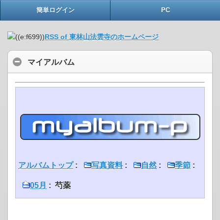
簡単ログイン
PC
RSS of 東林山法雲寺のホームページ
マイアルバム
アルバムトップ
:
写真資料
:
自然
:
季節
:
05月
: 芍薬