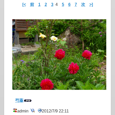
[<
前
1
2
3
4
5
6
7
次
>]
芍薬
admin
2012/7/9 22:11