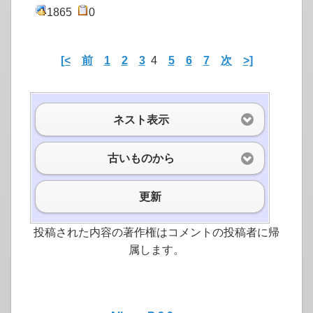
1865
0
[<
前
1
2
3
4
5
6
7
次
>]
ネスト表示
古いものから
更新
投稿された内容の著作権はコメントの投稿者に帰
属します。