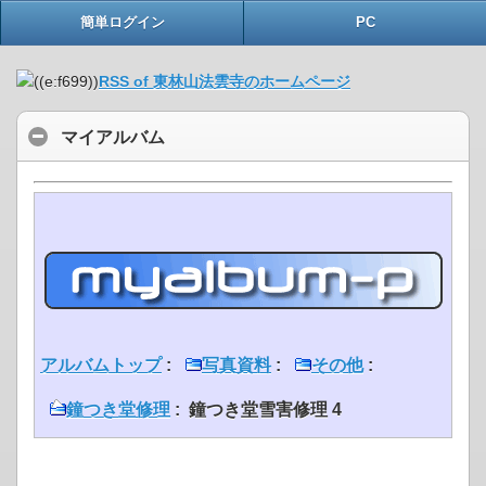
簡単ログイン
PC
RSS of 東林山法雲寺のホームページ
マイアルバム
アルバムトップ
:
写真資料
:
その他
:
鐘つき堂修理
: 鐘つき堂雪害修理 4