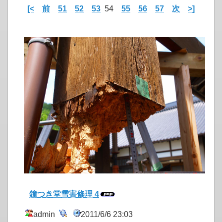
[<
前
51
52
53
54
55
56
57
次
>]
鐘つき堂雪害修理 4
admin
2011/6/6 23:03