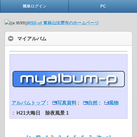
簡単ログイン
PC
RSS of 東林山法雲寺のホームページ
マイアルバム
アルバムトップ
:
写真資料
:
自然
:
風物
: H21大晦日 除夜風景 1