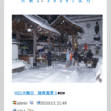
[<
前
1
2
3
4
5
6
7
次
>]
H21大晦日 除夜風景 1
admin
2010/1/1 21:49