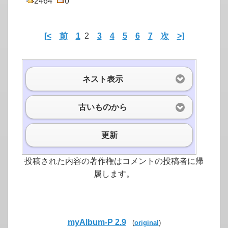
2464
0
[<
前
1
2
3
4
5
6
7
次
>]
ネスト表示
古いものから
更新
投稿された内容の著作権はコメントの投稿者に帰
属します。
myAlbum-P 2.9
(
original
)