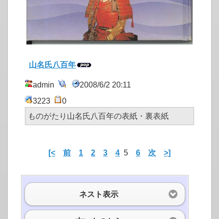
山名氏八百年
admin
2008/6/2 20:11
3223
0
ものがたり山名氏八百年の表紙・裏表紙
[<
前
1
2
3
4
5
6
次
>]
ネスト表示