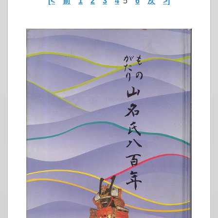
[<
前
1
2
3
4
5
6
次
>]