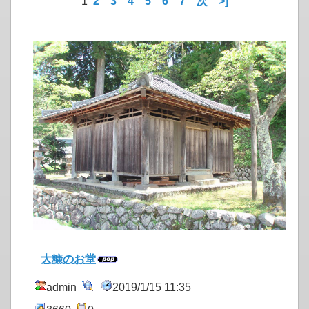
1
2
3
4
5
6
7
次
>]
大糠のお堂
admin
2019/1/15 11:35