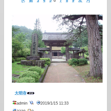
[<
前
3
4
5
6
7
8
9
次
>]
大明寺
admin
2019/1/15 11:33