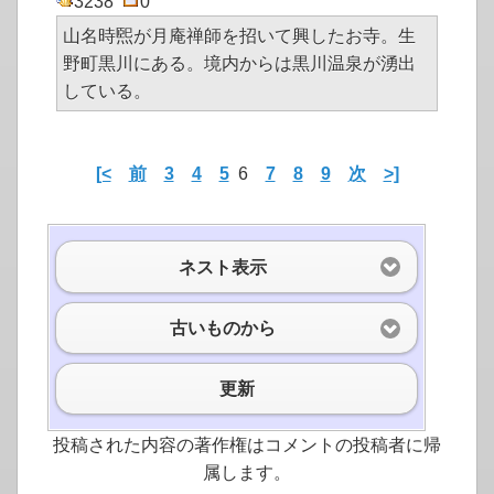
3238
0
山名時煕が月庵禅師を招いて興したお寺。生
野町黒川にある。境内からは黒川温泉が湧出
している。
[<
前
3
4
5
6
7
8
9
次
>]
ネスト表示
古いものから
更新
投稿された内容の著作権はコメントの投稿者に帰
属します。