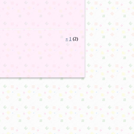
«
1
(2)