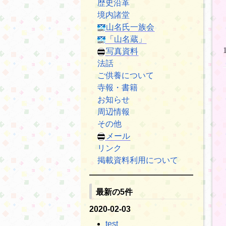
歴史沿革
境内諸堂
山名氏一族会
「山名蔵」
写真資料
法話
ご供養について
寺報・書籍
お知らせ
周辺情報
その他
メール
リンク
掲載資料利用について
最新の5件
2020-02-03
test