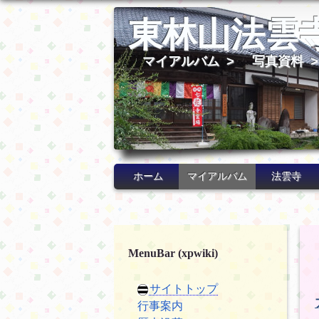
東林山法雲
マイアルバム
>
写真資料
ホーム
マイアルバム
法雲寺
MenuBar (xpwiki)
サイトトップ
行事案内