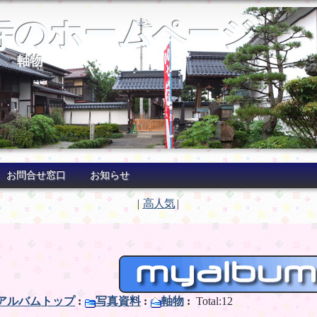
寺のホームページ
>
軸物
お問合せ窓口
お知らせ
|
高人気
|
アルバムトップ
:
写真資料
:
軸物
:
Total:12