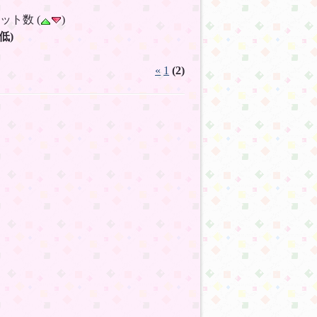
ヒット数 (
)
低)
«
1
(2)